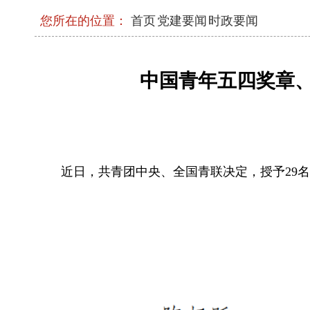
您所在的位置：
首页
党建要闻
时政要闻
《求是》杂志发表习近平总书记重要文章
健康中国》
中国青年五四奖章
习近平在中共中央政治局第二十七次集体
强化政治引领 深化创新发展 高质量推进
现代化
2026年三季度省级层面整治形式主义为基
工作机制会议召开
近日，共青团中央、全国青联决定，授予29名同
中央和国家机关年轻干部学习贯彻习近平
流会在京举办
省委常委会召开会议
中央和国家机关学习贯彻习近平党建思想