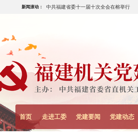
中共福建省委十一届十次全会在榕举行
新闻滚动：
闯出融合新路 书写创新答卷——福建以创
领高质量发展
中共福建省委十一届十次全会今日召开
福建省“八一”军政座谈会举行
中央宣传部、中央军委政治工作部：12名
代革命军人”发布
首页
走进工委
党建要闻
党建动态
中央军委主席习近平签署通令 给1名个人