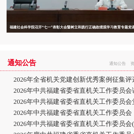
省粮储局召开“两优一先”表彰大会
福建社会科学院召开“七一”表彰大会暨树立和践行正确政绩观学习教育专题党
省妇联党组理论学习中心组（扩大）学习会召开
党建聚合力 服务民企行——多家单位联合开展“砥砺奋进十五五 服务民企勇担当
省科技厅举办树立和践行正确政绩观学习教育专题读书班
通知公告
通知公告
2026年全省机关党建创新优秀案例征集
2026年中共福建省委省直机关工作委员
2026年中共福建省委省直机关工作委员
2026年中共福建省委省直机关工作委员会