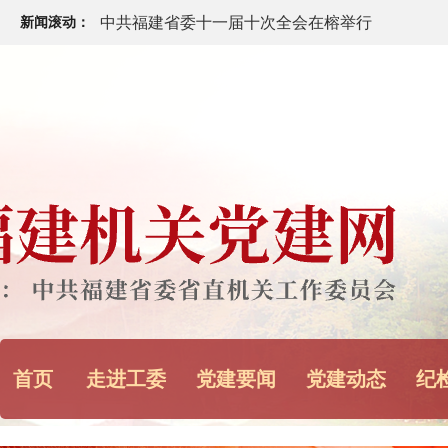
新闻滚动：
闯出融合新路 书写创新答卷——福建以创新驱动
领高质量发展
中共福建省委十一届十次全会今日召开
福建省“八一”军政座谈会举行
中央宣传部、中央军委政治工作部：12名“最美新
代革命军人”发布
中央军委主席习近平签署通令 给1名个人记功
首页
走进工委
党建要闻
党建动态
纪
《求是》杂志发表习近平总书记重要文章《加快
健康中国》