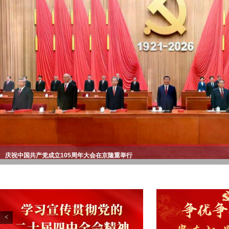
石泰峰在机关党建工作经验交流座谈会上强调 深
学习贯彻习近平党建思想 不断开创机关党建工作
局面
习近平对侨务工作作出重要指示
省委常委会召开会议
中共福建省委常委会决定省委十一届十次全会8月
闽港高层会晤暨闽港合作会议第五次会议举行
召开
庆祝中国共产党成立105周年大会在京隆重举行
周祖翼调研创新驱动发展工作
周祖翼在南平调研
周祖翼赴闽江大学调研并上思政课
<