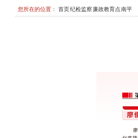
您所在的位置：
首页
纪检监察
廉政教育点
南平
《求是》杂志发表习近平总书记重要文章
健康中国》
习近平在中共中央政治局第二十七次集体
强化政治引领 深化创新发展 高质量推进
现代化
2026年三季度省级层面整治形式主义为基
工作机制会议召开
中央和国家机关年轻干部学习贯彻习近平
流会在京举办
省委常委会召开会议
中央和国家机关学习贯彻习近平党建思想