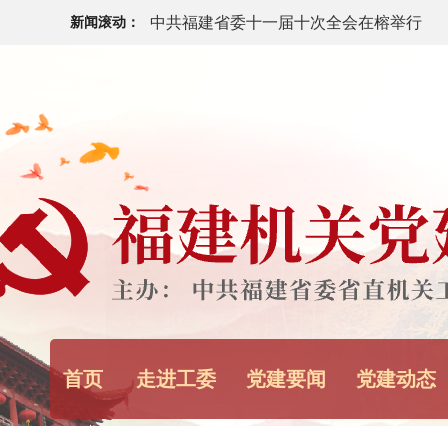
中共福建省委十一届十次全会在榕举行
新闻滚动：
闯出融合新路 书写创新答卷——福建以创
领高质量发展
中共福建省委十一届十次全会今日召开
福建省“八一”军政座谈会举行
中央宣传部、中央军委政治工作部：12名
代革命军人”发布
首页
走进工委
党建要闻
党建动态
中央军委主席习近平签署通令 给1名个人