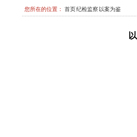
现代化
您所在的位置：
首页
纪检监察
以案为鉴
2026年三季度省级层面整治形式主义
工作机制会议召开
以
中央和国家机关年轻干部学习贯彻习近
流会在京举办
省委常委会召开会议
中央和国家机关学习贯彻习近平党建思
召开
省委召开上半年工作会议
石泰峰在机关党建工作经验交流座谈会