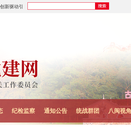
名“最美新时
人记功
章《加快建设
态
纪检监察
通知公告
统战群团
八闽视
体学习时强调
进国防和军队