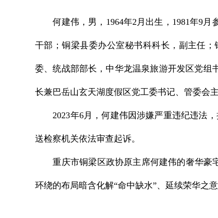
学习贯彻习近平党建思想 不断开创机
何建伟，男，1964年2月出生，1981年9
局面
习近平对侨务工作作出重要指示
干部；铜梁县委办公室秘书科科长，副主任；
委、统战部部长，中华龙温泉旅游开发区党组
省委常委会召开会议
长兼巴岳山玄天湖度假区党工委书记、管委会
中共福建省委常委会决定省委十一届十次
2023年6月，何建伟因涉嫌严重违纪违法，
召开
送检察机关依法审查起诉。
重庆市铜梁区政协原主席何建伟的奢华豪宅—
环绕的布局暗含化解“命中缺水”、延续荣华之意