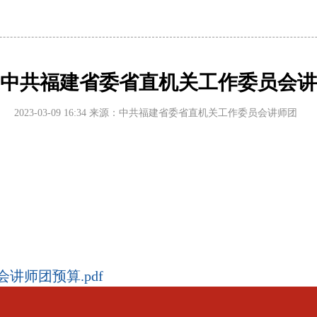
章《加快建设
年度中共福建省委省直机关工作委员会
体学习时强调
进国防和军队
2023-03-09 16:34
来源：中共福建省委省直机关工作委员会讲师团
为基层减负专项
平党建思想交
讲师团预算.pdf
想座谈会在京