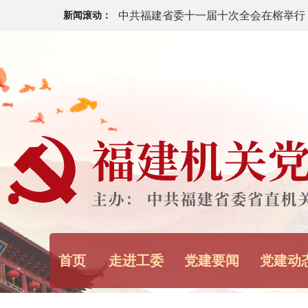
中共福建省委十一届十次全会在榕举行
新闻滚动：
闯出融合新路 书写创新答卷——福建
领高质量发展
中共福建省委十一届十次全会今日召开
福建省“八一”军政座谈会举行
中央宣传部、中央军委政治工作部：12
代革命军人”发布
首页
走进工委
党建要闻
党建动
中央军委主席习近平签署通令 给1名个