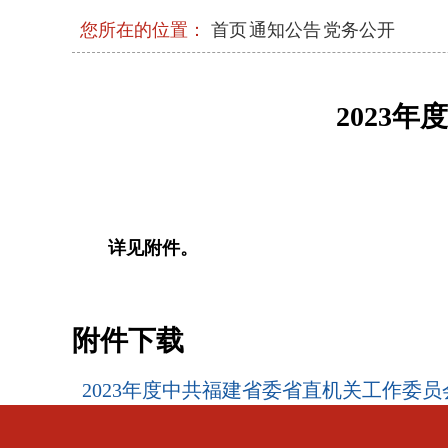
您所在的位置：
首页
通知公告
党务公开
《求是》杂志发表习近平总书记重要文
健康中国》
2023
习近平在中共中央政治局第二十七次集
强化政治引领 深化创新发展 高质量推
现代化
2026年三季度省级层面整治形式主义
工作机制会议召开
详见附件。
中央和国家机关年轻干部学习贯彻习近
流会在京举办
附件下载
省委常委会召开会议
2023年度中共福建省委省直机关工作委员会
中央和国家机关学习贯彻习近平党建思