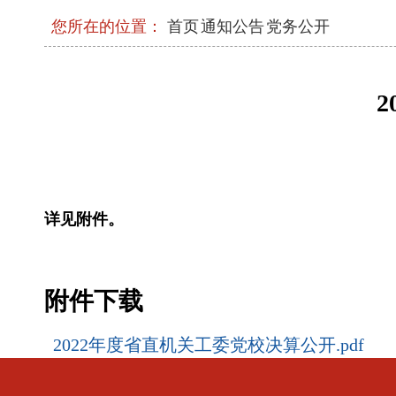
现代化
您所在的位置：
首页
通知公告
党务公开
2026年三季度省级层面整治形式主义为基
工作机制会议召开
中央和国家机关年轻干部学习贯彻习近平
流会在京举办
省委常委会召开会议
详见附件。
中央和国家机关学习贯彻习近平党建思想
召开
附件下载
省委召开上半年工作会议
2022年度省直机关工委党校决算公开.pdf
石泰峰在机关党建工作经验交流座谈会上强