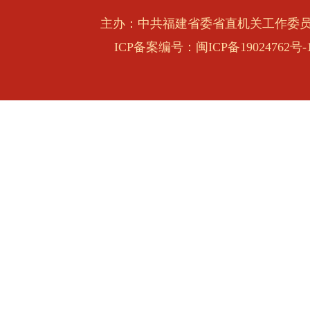
学习贯彻习近平党建思想 不断开创机关党
主办：中共福建省委省直机关工作委
局面
习近平对侨务工作作出重要指示
ICP备案编号：闽ICP备19024762号-
省委常委会召开会议
中共福建省委常委会决定省委十一届十次全
召开