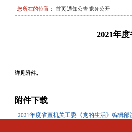
您所在的位置：
首页
通知公告
党务公开
习近平在中共中央政治局第二十七次集体
强化政治引领 深化创新发展 高质量推进
现代化
2021
2026年三季度省级层面整治形式主义为基
工作机制会议召开
中央和国家机关年轻干部学习贯彻习近平
流会在京举办
详见附件。
省委常委会召开会议
附件下载
中央和国家机关学习贯彻习近平党建思想
召开
2021年度省直机关工委《党的生活》编辑部决
省委召开上半年工作会议