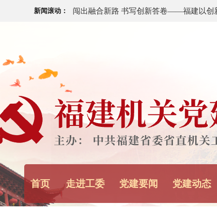
闯出融合新路 书写创新答卷——福建以创
新闻滚动：
领高质量发展
中共福建省委十一届十次全会今日召开
福建省“八一”军政座谈会举行
中央宣传部、中央军委政治工作部：12名
代革命军人”发布
中央军委主席习近平签署通令 给1名个人
首页
走进工委
党建要闻
党建动态
《求是》杂志发表习近平总书记重要文章
健康中国》