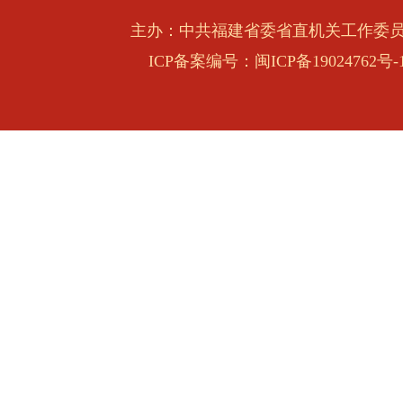
主办：中共福建省委省直机关工作委
石泰峰在机关党建工作经验交流座谈会上强
ICP备案编号：闽ICP备19024762号-
学习贯彻习近平党建思想 不断开创机关党
局面
习近平对侨务工作作出重要指示
省委常委会召开会议
中共福建省委常委会决定省委十一届十次全
召开