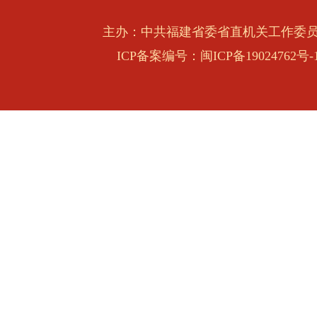
学习贯彻习近平党建思想 不断开创机关党
主办：中共福建省委省直机关工作委
局面
习近平对侨务工作作出重要指示
ICP备案编号：闽ICP备19024762号-
省委常委会召开会议
中共福建省委常委会决定省委十一届十次全
召开