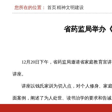
强化政治引领 深化创新发展 高质量推进
现代化
您所在的位置：
首页
精神文明建设
2026年三季度省级层面整治形式主义为基
工作机制会议召开
省药监局举办《
中央和国家机关年轻干部学习贯彻习近平
流会在京举办
省委常委会召开会议
12月20日下午，省药监局邀请省家庭教育
中央和国家机关学习贯彻习近平党建思想
讲座。
召开
讲座以钱氏家训为切入点，对个人修身、家
省委召开上半年工作会议
面案例，阐述了为人处世、读书治学的要求和告诫
石泰峰在机关党建工作经验交流座谈会上强